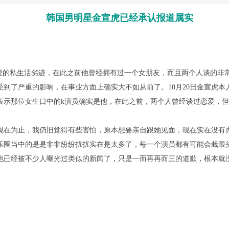
韩国男明星金宣虎已经承认报道属实
的私生活劣迹，在此之前他曾经拥有过一个女朋友，而且两个人谈的非
到了严重的影响，在事业方面上确实大不如从前了。10月20日金宣虎
表示那位女生口中的k演员确实是他，在此之前，两个人曾经谈过恋爱，
现在为止，我仍旧觉得有些害怕，原本想要亲自跟她见面，现在实在没有
乐圈当中的是是非非纷纷扰扰实在是太多了，每一个演员都有可能会栽跟
他已经被不少人曝光过类似的新闻了，只是一而再再而三的道歉，根本就