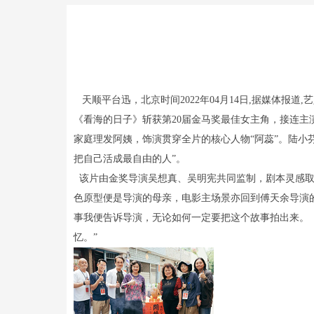
天顺平台迅，北京时间2022年04月14日,据媒体
《看海的日子》斩获第20届金马奖最佳女主角，接连主
家庭理发阿姨，饰演贯穿全片的核心人物“阿蕊”。陆小
把自己活成最自由的人”。
该片由金奖导演吴想真、吴明宪共同监制，剧本灵感取材
色原型便是导演的母亲，电影主场景亦回到傅天余导演
事我便告诉导演，无论如何一定要把这个故事拍出来。
忆。”