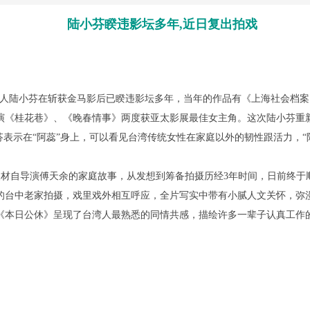
陆小芬睽违影坛多年,近日复出拍戏
报道,艺人陆小芬在斩获金马影后已睽违影坛多年，当年的作品有《上海社会
演《桂花巷》、《晚春情事》两度获亚太影展最佳女主角。这次陆小芬重
芬表示在“阿蕊”身上，可以看见台湾传统女性在家庭以外的韧性跟活力，
自导演傅天余的家庭故事，从发想到筹备拍摄历经3年时间，日前终于顺
的台中老家拍摄，戏里戏外相互呼应，全片写实中带有小腻人文关怀，弥
《本日公休》呈现了台湾人最熟悉的同情共感，描绘许多一辈子认真工作