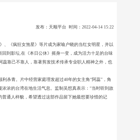
发布：天顺平台 时间：2022-04-14 15:22
档案》、《疯狂女煞星》等片成为家喻户晓的当红女明星，并以
新回到影坛,在《本日公休》摇身一变，成为活力十足的台味
“阿蕊靠己不靠人，靠著剪发技术传承专业职人精神之外，也
利杀青。片中经营家庭理发超过40年的女主角“阿蕊”，角
漫浓浓的台湾在地生活气息。监制吴想真表示：“当时听到故
的普通人样貌，希望透过这部作品留下她最想要珍惜的记