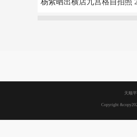
杨紫晒出横店九宫格自拍照
天顺平
Copyright &copy