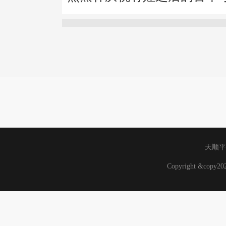
天顺平
Copyright &copy