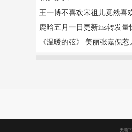
王一博不喜欢宋祖儿竟然喜
鹿晗五月一日更新ins转发
《温暖的弦》 美丽张嘉倪惹
天顺平